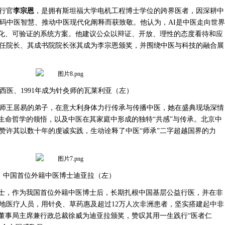
行官
李宗恩
，是拥有斯坦福大学电机工程博士学位的跨界医者，因深耕中
解码中医智慧、推动中医现代化阐释而获致敬。他认为，AI是中医走向世界
量化、可验证的系统方案。他建议公众以辩证、开放、理性的态度看待和应
任院长、其成书院院长张其成为李宗恩颁奖，并围绕中医与科技的融合展
西医、1991年成为针灸师的瓦莱利亚（左）
师王居易的弟子，在意大利身体力行传承与传播中医，她在盛典现场深情
到生命哲学的领悟，以及中医在其家庭中形成的独特“共感”与传承。北京中
赞许其以数十年的虔诚实践，生动诠释了中医“师承”二字超越国界的力
中国首位外籍中医博士迪亚拉（左）
士，作为我国首位外籍中医博士后，长期扎根中国基层公益行医，并在非
地医疗人员，用针灸、草药惠及超过
12万人次非洲患者，坚实搭建起中非
视董事局主席兼行政总裁徐威为迪亚拉颁奖，赞叹其用一生践行“医者仁