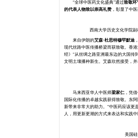
“全球中医药文化盛典”通过
致敬环
的代表人物致以崇高礼赞
，彰显了中医
西南大学历史文化学院副
来自伊朗的
艾森
·杜思特穆罕默迪
现代丝路中医传播桥梁而获致敬。香港
经》“从丝绸之路亚洲最东边的大国传
文明土壤播种新生。艾森欣然接受，并
马来西亚华人中医师
梁家仁
，凭借
国际化传播的卓越实践获得致敬。东阿
新带来非常大的助力。“中医药应该更
人，用更新更潮的方式来表达和实践中
美国硅