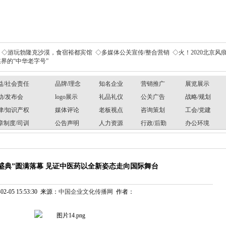
◇游玩勃隆克沙漠，食宿裕都宾馆
◇多媒体公关宣传/整合营销
◇火！2020北京风痕
界的“中华老字号”
益/社会责任
品牌/理念
知名企业
营销推广
展览展示
动/发布会
logo展示
礼品礼仪
公关广告
战略/规划
律/知识产权
媒体评论
老板视点
咨询策划
工会/党建
章制度/司训
公告声明
人力资源
行政/后勤
办公环境
盛典”圆满落幕 见证中医药以全新姿态走向国际舞台
2-05 15:53:30 来源：
中国企业文化传播网
作者：