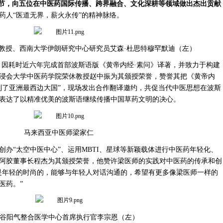
节，向五位在中医药国际传播、跨界融合、文化深耕等领域做出杰出贡献
药人
“医道无界，薪火永传”的精神脉络。
教授、西南大学伊朗研究中心研究员艾森·杜思特穆罕默迪（左）
，因耗时近六年完成首部波斯语版《黄帝内经
·素问》译著，并致力于构建
浸会大学中医药学院荣休教授赵中振为其颁授荣誉，赞誉其把《黄帝内
到了亚洲最西边大国”，现场发出合作翻译邀约，共促当代中医思想在波斯
表达了以精准优美的波斯语继续传播中国草药文明的决心。
马来西亚中医师梁家仁
创办
“太空中医中心”、运用MBTI、星球等新颖载体进行中医药年轻化、
阿胶董事长程杰为其颁授荣誉，他赞许梁医师的实践对中医药的传承和创
是年轻的时尚的，能够与年轻人对话沟通的，希望有更多像梁医师一样的
医药。”
谷阳气整合医学中心首席执行官李宗恩（左）