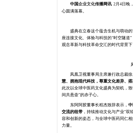
中国
企业文化
传播网
讯
2月4日晚
心圆满落幕。
盛典在立春这个蕴含生机与萌动的
座连接文化、体验与科技的
“时空隧道
观念革新与科技革命交汇的时代背景下
凤凰卫视董事局主席兼行政总裁徐
慧、拥抱现代科技，尊重文化差异、搭
此次以全球中医药文化盛典为契机，致
间共悬壶”的赤子心。
东阿阿胶董事长程杰致辞表示，
中
交流的纽带
，持续推动文化与产业
“双
容和创新的姿态，与全球中医药同仁相
力量。