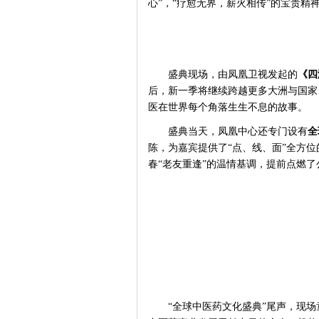
心”，“疗愈无界，薪火相传”的宝贵精
盛典现场，由凤凰卫视发起的
《四
后，新一季将继续跨越更多大洲与国家
医在世界每个角落生生不息的故事。
盛典当天，凤凰中心还专门设有
全
陈，为嘉宾提供了
“点、线、面”全方
春“老友重逢”的温情基调，提前点燃
“全球中医药文化盛典”尾声，现场