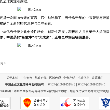
及全球关注者致敬。
更是一次面向未来的宣言。它生动诠释了，当传承千年的中医智慧与奔涌
被赋予全新的时代注解与全球表达。
中华优秀传统文化创造性转化、创新性发展，积极融入并贡献于人类健康
传，中医药的
“新故事”与“大未来”，正在全球舞台徐徐展开。
微博
0
关于本站
-
广告刊例
-
战略合作
-
区域代理
-
免责声明
-
招聘信息
-
联系我们
中国企业文化传播网
版权所有
京ICP备10039152号-2
│
京ICP备10039152号-5
郑重声明：本网页面构造与内容设置全部为自主创意，如有模仿或雷同将追究法律责