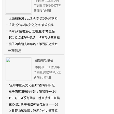
本网讯 TCL空调年
产销量突破1000万套
新闻发
[详细]
上饶和馨园：从舌尖幸福到理想家园
涪陵“众智成陈文化交流”联谊会将
清水乡“情暖童心 爱在港湾”冬至品
TCL Q10M系列登场，携画质铁三角揭
桔子酒店阳光跨年跑：谁说阳光灿烂
推荐信息
创新驱动增长
本网讯 TCL空调年
产销量突破1000万套
新闻发
[详细]
“全球中医药文化盛典”圆满落幕 见
桔子酒店阳光跨年跑：谁说阳光灿烂
TCL Q10M系列登场，携画质铁三角揭
在心理分析中相遇神话与童话 ——第
冬日茶山燃激情，速度之轮丈量茶源