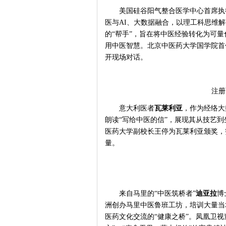
美国硅谷阳气整合医学中心首席执
医与
AI、大数据融合，以理工科思维
的“帮手”，旨在将中医经验转化为可
用中医智慧。北京中医药大学国学院首
开现场对话。
注册
意大利医者
瓦莱利亚
，作为经络大
朗读
“写给中医的信”，展现其从技艺
医药大学副校长王停为瓦莱利亚颁奖，
量。
来自马里的
“中医筑桥者”
迪亚拉
博
洲创办马里中医鲁班工坊，培训大量当
医药文化交流的“健康之桥”。凤凰卫