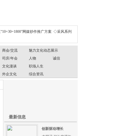
“10+30=1800”网媒炒作推广方案
◇采风系列
商会/交流
魅力文化动态展示
司庆/年会
人物
诚信
文化漫谈
职场人生
外企文化
综合资讯
最新信息
创新驱动增长