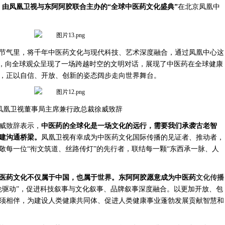
，
由凤凰卫视与东阿阿胶联合主办的
“全球中医药文化盛典”
在北京凤凰中
节气里，将千年中医药文化与现代科技、艺术深度融合，通过凤凰中心这
”，向全球观众呈现了一场跨越时空的文明对话，展现了中医药在全球健康
，正以自信、开放、创新的姿态阔步走向世界舞台。
凤凰卫视董事局主席兼行政总裁徐威致辞
威致辞表示，
中医药的全球化是一场文化的远行，需要我们承袭古老智
建沟通桥梁。
凤凰卫视有幸成为中医药文化国际传播的见证者、推动者，
敬每一位
“衔文筑道、丝路传灯”的先行者，联结每一颗“东西承一脉、人
医药文化不仅属于中国，也属于世界。东阿阿胶愿意成为中医药
文化传播
轮驱动”，促进科技叙事与文化叙事、品牌叙事深度融合。以更加开放、包
须相伴，为建设人类健康共同体、促进人类健康事业蓬勃发展贡献智慧和