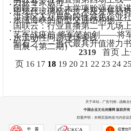
力获专家认可
国联云：浙江大学项贻强在线
望现代玻璃窑炉技术及发展趋
洪泽区人社局阶段性减免企业
水域海峡的新型交通结构物—
国联云：行业直播第二十九场
艺军战疫前 将军笔如剑——将
水流动性问题现场实践
邹石之——当代最具升值潜力
画展（第二期）
2319
首页
上
页
16
17
18
19
20
21
22
23
24
2
关于本站
-
广告刊例
-
战略合
中国企业文化传播网
版权所有
郑重声明：本网页面构造与内容设