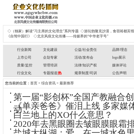
◇（独家）解读“习主席的文化理念”系列专题
◇游玩勃隆克沙漠，食宿裕都宾
《自驾中国行》
◇北京风痕文化传播——传媒界的“中华老字号”
行业新闻
文化建设
公益/社会责任
品牌/理念
上市公司
企划专家
活动/发布会
logo展示
质量/监控
管理培训
法律/知识产权
媒体评论
行业文化
专题报道|
热
规章制度/司训
公告声明
您当前的位置：
首页
>
综合资讯
>
最新推荐
第一届“影创杯”全国产教融合
《单亲爸爸》催泪上线 多家媒
动
白兰地上的XO什么意思？
2020年去黑眼圈去皱眼膜眼霜
盐城大纵湖：爱，在一城水色