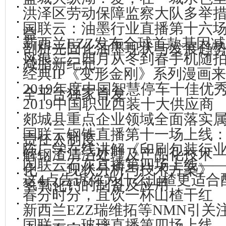
洪泽区劳动保障监察大队多举
国联云：油墨行业直播第十六
益
新西兰EZZ发布全球首款基因
剖析光固化油墨现状与发展趋
风痕二三四月从冬到春手机随
减脂新纪元
经典IP《变形金刚》系列漫画来
2019年度中国智慧停车十佳优
全平台独家首发
2019中国职业西装十大供应商
郯城县重点企业领域全面落实
国联云钢铁直播第十一场上线
责任人制度
陈广学在线讲解《印刷包装行业
解钢渣清洁处理及产品化技术
国联云石灰直播第四场上线—
化——现状分析与技术方案》
这4点告诉你为什么山楂更适合
氢氧化钙的制备及应用
春分时分，宜饮一杯山楂干红
新西兰EZZ瑞维拓等NMN引关
国联云：玻璃直播第四场上线