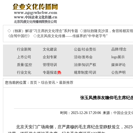
◇（独家）解读“习主席的文化理念”系列专题
◇游玩勃隆克沙漠，食宿裕都宾
《自驾中国行》
◇北京风痕文化传播——传媒界的“中华老字号”
行业新闻
文化建设
公益/社会责任
品牌/理念
上市公司
企划专家
活动/发布会
logo展示
质量/监控
管理培训
法律/知识产权
媒体评论
行业文化
专题报道|
热
规章制度/司训
公告声明
您当前的位置：
首页
>
综合资讯
>
最新推荐
张玉凤携亲友瞻仰毛主席纪
时间：2025-12-26 17:20:06 来源：
中国企业文
北京天安门广场南侧，庄严肃穆的毛主席纪念堂静默耸立，
20