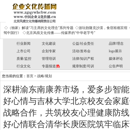
◇（独家）解读“习主席的文化理念”系列专题
◇游玩勃隆克沙漠，食宿裕都宾馆
驾中国行》
◇北京风痕文化传播——传媒界的“中华老字号”
行业新闻
文化建设
公益/社会责任
品牌/理念
上市公司
企划专家
活动/发布会
logo展示
质量/监控
管理培训
法律/知识产权
媒体评论
行业文化
专题报道|
热
规章制度/司训
公告声明
您当前的位置：
首页
>
战略/规划
深耕渝东南康养市场，爱多步智能
好心情与吉林大学北京校友会家庭
战略合作，共筑校友心理健康防线
好心情联合清华长庚医院筑牢临床