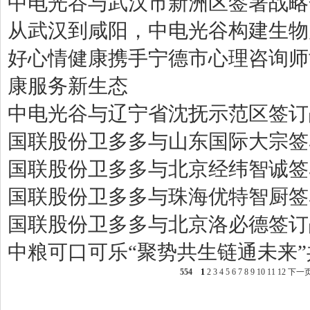
中电光谷与武汉市新洲区签署战略
从武汉到咸阳，中电光谷构建生物
好心情健康携手宁德市心理咨询师
康服务新生态
中电光谷与辽宁省沈抚示范区签订
国联股份卫多多与山东国际大宗签
国联股份卫多多与北京经纬智诚签
国联股份卫多多与珠海优特智厨签
国联股份卫多多与北京洛必德签订
中粮可口可乐“聚势共生链通未来
554
1
2
3
4
5
6
7
8
9
10
11
12
下一