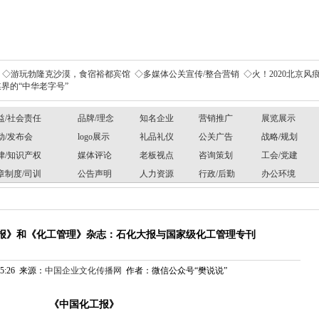
◇游玩勃隆克沙漠，食宿裕都宾馆
◇多媒体公关宣传/整合营销
◇火！2020北京风痕
界的“中华老字号”
益/社会责任
品牌/理念
知名企业
营销推广
展览展示
动/发布会
logo展示
礼品礼仪
公关广告
战略/规划
律/知识产权
媒体评论
老板视点
咨询策划
工会/党建
章制度/司训
公告声明
人力资源
行政/后勤
办公环境
化工报》和《化工管理》杂志：石化大报与国家级化工管理专刊
:55:26 来源：
中国企业文化传播网
作者：微信公众号“樊说说”
《中国化工报》