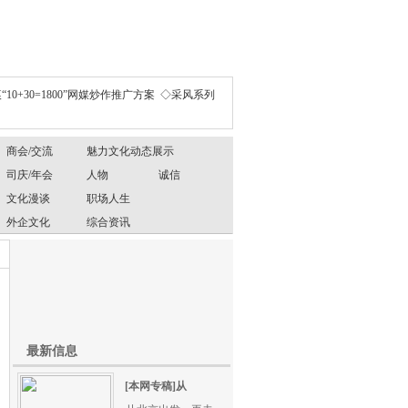
“10+30=1800”网媒炒作推广方案
◇采风系列
商会/交流
魅力文化动态展示
司庆/年会
人物
诚信
文化漫谈
职场人生
外企文化
综合资讯
最新信息
[本网专稿]从