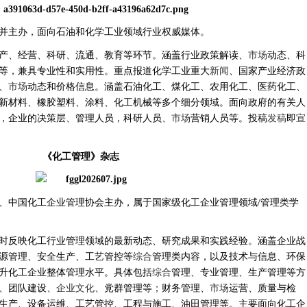
主管并主办，面向石油和化学工业领域行业权威媒体。
产、经营、科研、流通、教育等环节。涵盖行业政策解读、
市场
动态、科
等，兼具专业性和实用性。
‌重点报道化学工业重大
新闻
、国家产业经济政
、
市场
动态和价格信息。涵盖石油化工、煤化工、农用化工、医药化工、
新材料、橡胶塑料、涂料、化工机械等多个细分领域。面向政府的有关人
，企业的决策层、管理人员，科研人员、
市场
营销人员等。‌‌投稿
发稿
即
宣
《
化工管理
》
杂志
、中国化工企业管理协会主办，属于国家级化工企业管理领域
/管理类学
时反映化工行业管理领域的最新动态、研究成果和实践经验。涵盖企业战
源管理、安全生产、工艺管控等
综合
管理类内容，以及技术与信息、环保
升化工企业整体管理水平。具体包括
综合
管理、专业管理、生产管理等方
、团队建设、
企业文化
、党群管理等；财务管理、
市场
运营、质量与检
生产、设备运维、工艺管控、工程与施工、油田管理等。主要面向化工企