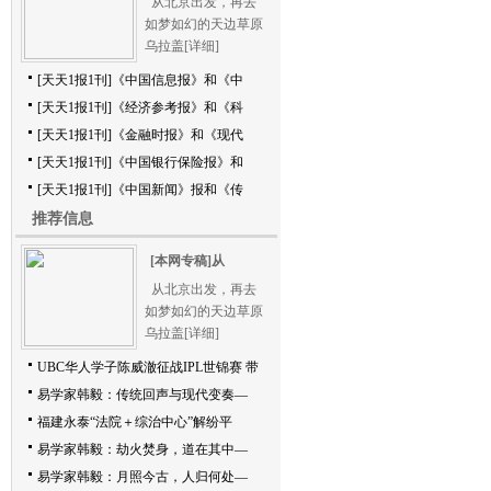
从北京出发，再去
如梦如幻的天边草原
乌拉盖
[详细]
[天天1报1刊]《中国信息报》和《中
[天天1报1刊]《经济参考报》和《科
[天天1报1刊]《金融时报》和《现代
[天天1报1刊]《中国银行保险报》和
[天天1报1刊]《中国新闻》报和《传
推荐信息
[本网专稿]从
从北京出发，再去
如梦如幻的天边草原
乌拉盖
[详细]
UBC华人学子陈威澈征战IPL世锦赛 带
易学家韩毅：传统回声与现代变奏—
福建永泰“法院＋综治中心”解纷平
易学家韩毅：劫火焚身，道在其中—
易学家韩毅：月照今古，人归何处—