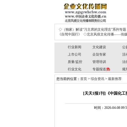
◇（独家）解读“习主席的文化理念”系列专题
《自驾中国行》
◇北京风痕文化传播——传媒
行业新闻
文化建设
公
上市公司
企划专家
活
质量/监控
管理培训
法
行业文化
专题报道|
热
规
您当前的位置：
首页
>
综合资讯
>
最新推荐
[天天1报1刊]《中国
时间：2026-04-08 09